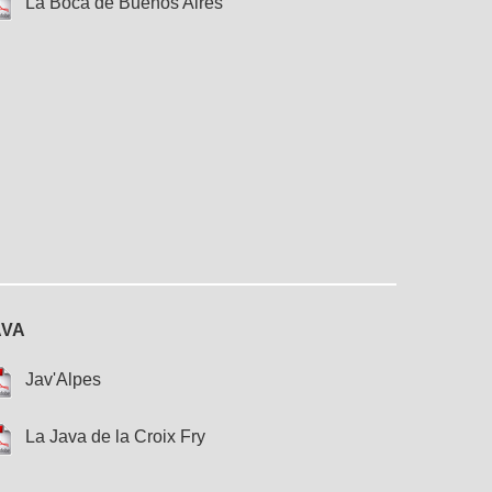
La Boca de Buenos Aires
AVA
Jav'Alpes
La Java de la Croix Fry