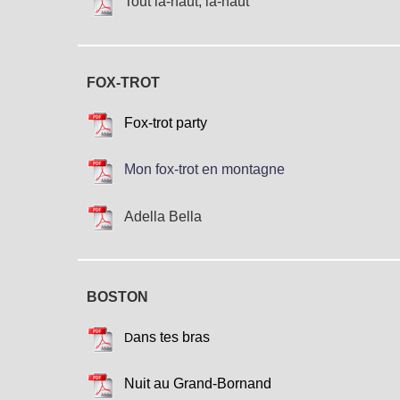
Tout là-haut, là-haut
FOX-TROT
Fox-trot party
Mon fox-trot en montagne
Adella Bella
BOSTON
ans tes bras
D
Nuit au Grand-Bornand